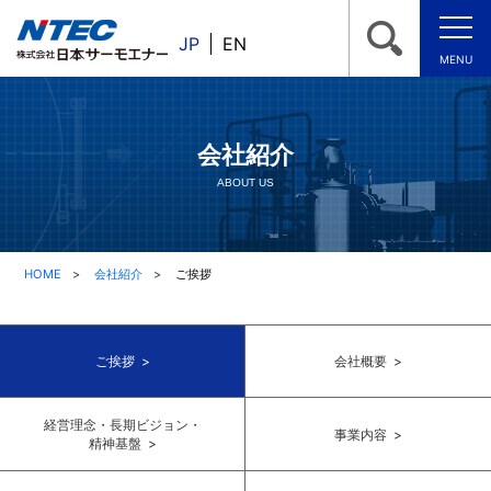
JP
EN
MENU
会社紹介
ABOUT US
HOME
会社紹介
ご挨拶
ご挨拶 >
会社概要 >
経営理念・長期ビジョン・
事業内容 >
精神基盤 >