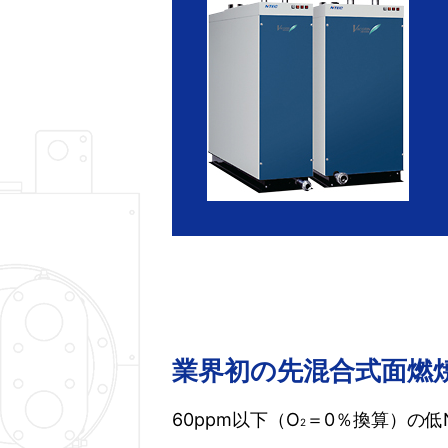
業界初の先混合式面燃
60ppm以下（O
＝0％換算）の低
2