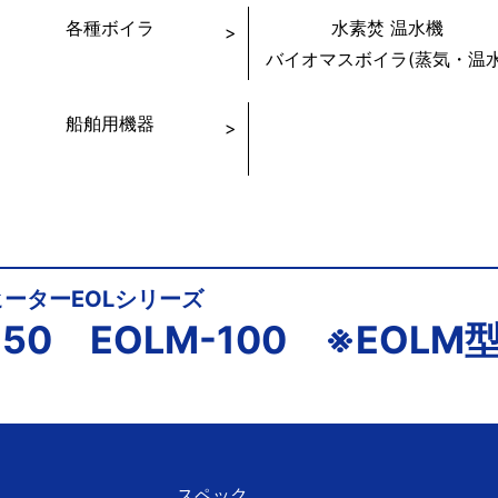
各種ボイラ
水素焚 温水機
バイオマスボイラ(蒸気・温水
船舶用機器
ーターEOLシリーズ
L-150 EOLM-100 ※EO
スペック