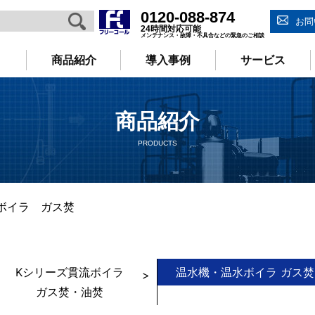
0120-088-874
お問
24時間対応可能
メンテナンス・故障・不具合などの緊急のご相談
商品紹介
導入事例
サービス
商品紹介
PRODUCTS
ボイラ ガス焚
Kシリーズ貫流ボイラ
温水機・温水ボイラ ガス焚
ガス焚・油焚