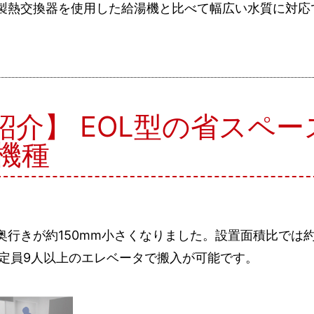
、銅製熱交換器を使用した給湯機と比べて幅広い水質に対
紹介】 EOL型の省スペ
機種
べ、奥行きが約150mm小さくなりました。設置面積比では
 定員9人以上のエレベータで搬入が可能です。