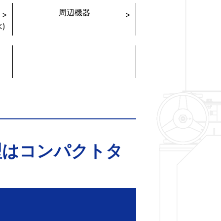
周辺機器
)
LM型はコンパクトタ