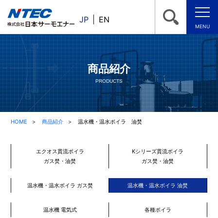
JP
EN
MENU
商品紹介
PRODUCTS
HOME
商品紹介
温水機・温水ボイラ 油焚
エクオス貫流ボイラ
Kシリーズ貫流ボイラ
ガス焚・油焚
ガス焚・油焚
温水機・温水ボイラ ガス焚
温水機・温水ボイラ 油焚
温水機 電気式
各種ボイラ