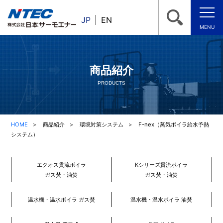
JP
EN
MENU
商品紹介
PRODUCTS
HOME
商品紹介
環境対策システム
F-nex（蒸気ボイラ給水予熱
システム）
エクオス貫流ボイラ
Kシリーズ貫流ボイラ
ガス焚・油焚
ガス焚・油焚
温水機・温水ボイラ ガス焚
温水機・温水ボイラ 油焚