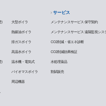
サービス
)
大型ボイラ
メンテナンスサービス 保守契約
熱媒油ボイラ
メンテナンスサービス 遠隔監視シス
排ガスボイラ
CO2削減・省エネ診断
高温水ボイラ
CO2削減効果検証
)
温水機・電気式
水処理薬品
バイオマスボイラ
割賦販売
周辺機器
ム