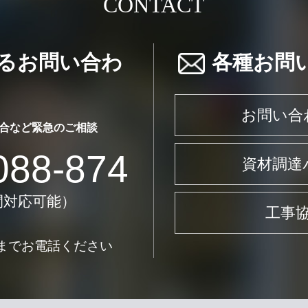
CONTACT
るお問い合わ
各種お問
お問い合
合など
緊急のご相談
088-874
資材調達
間対応可能）
工事
までお電話ください