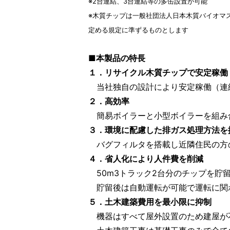
※2台連結、3台連結等の多缶設置が可能
※木質チップは一般社団法人日本木質バイオマ
定める規定に準ずるものとします
■本製品の特長
１．リサイクル木質チップで安定稼働
当社独自の設計により安定稼働（連
２．高効率
簡易ボイラーと小型ボイラーを組み合
３．環境に配慮した排ガス処理方法を
バグフィルタを搭載し近隣住民の方
４．省人化により人件費を削減
50m3トラック2台分のチップを貯
貯留後は自動運転が可能で運転に関
５．土木建築費用を最小限に抑制
機器はすべて屋外設置のため建屋が