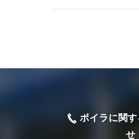
ボイラに関す
せ