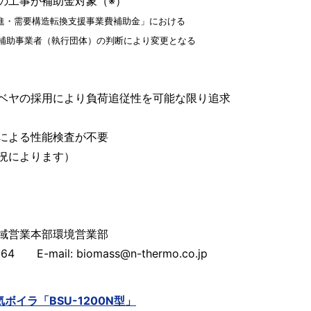
の工事が補助金対象（※）
促進・需要構造転換支援事業費補助金」における
は補助事業者（執行団体）の判断により変更となる
ベヤの採用により負荷追従性を可能な限り追求
による性能検査が不要
況によります）
広域営業本部環境営業部
64 E-mail: biomass@n-thermo.co.jp
イラ「BSU-1200N型」