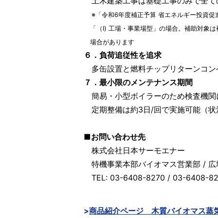
土木建築工事は基礎工事のみで全て
※「令和6年度補正予算 省エネルギー投資
「（Ⅰ) 工場・事業場型」の場合。補助対象
場合があります
６．負荷追従性を追求
多缶設置と燃料チップリターンコン
７．最小限のメンテナンス期間
簡易・小型ボイラーのため検査機関
定期整備は約3日/回で実施可能（状
■お問い合わせ先
株式会社日本サーモエナー
特機事業本部バイオマス営業部 / 
TEL: 03-6408-8270 / 03-6408-82
商品紹介ページ 木質バイオマス蒸気ボ