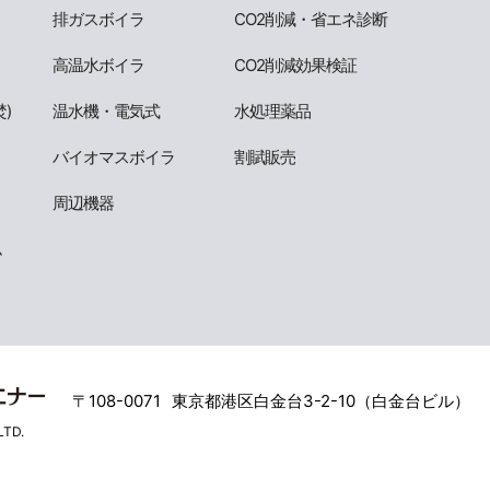
排ガスボイラ
CO2削減・省エネ診断
高温水ボイラ
CO2削減効果検証
)
温水機・電気式
水処理薬品
バイオマスボイラ
割賦販売
周辺機器
ム
〒108-0071
東京都港区白金台3-2-10（白金台ビル）
LTD.