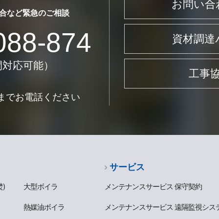
お問い合
合など
緊急のご相談
088-874
資材調達
間対応可能）
工事
までお電話ください
サービス
)
大型ボイラ
メンテナンスサービス 保守契約
熱媒油ボイラ
メンテナンスサービス 遠隔監視シス