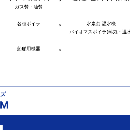
ガス焚・油焚
各種ボイラ
水素焚 温水機
バイオマスボイラ(蒸気・温水
船舶用機器
ーズ
AM