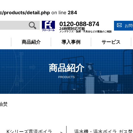
/products/detail.php
on line
284
0120-088-874
お問
24時間対応可能
メンテナンス・故障・不具合などの緊急のご相談
商品紹介
導入事例
サービス
商品紹介
PRODUCTS
油焚
Kシリーズ貫流ボイラ
温水機・温水ボイラ ガス焚